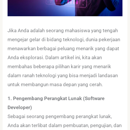
Jika Anda adalah seorang mahasiswa yang tengah
mengejar gelar di bidang teknologi, dunia pekerjaan
menawarkan berbagai peluang menarik yang dapat
Anda eksplorasi. Dalam artikel ini, kita akan
membahas beberapa pilihan karir yang menarik
dalam ranah teknologi yang bisa menjadi landasan
untuk membangun masa depan yang cerah.
1. Pengembang Perangkat Lunak (Software
Developer)
Sebagai seorang pengembang perangkat lunak,
Anda akan terlibat dalam pembuatan, pengujian, dan