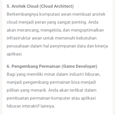
5. Arsitek Cloud (Cloud Architect)
Berkembangnya komputasi awan membuat arsitek
cloud menjadi peran yang sangat penting. Anda
akan merancang, mengelola, dan mengoptimalkan
infrastruktur awan untuk memenuhi kebutuhan
perusahaan dalam hal penyimpanan data dan kinerja
aplikasi.
6. Pengembang Permainan (Game Developer)
Bagi yang memiliki minat dalam industri hiburan,
menjadi pengembang permainan bisa menjadi
pilihan yang menarik. Anda akan terlibat dalam
pembuatan permainan komputer atau aplikasi
hiburan interaktif lainnya.