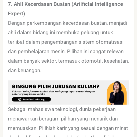
7. Ahli Kecerdasan Buatan (Artificial Intelligence
Expert)
Dengan perkembangan kecerdasan buatan, menjadi
ahli dalam bidang ini membuka peluang untuk
terlibat dalam pengembangan sistem otomatisasi
dan pembelajaran mesin. Pilihan ini sangat relevan
dalam banyak sektor, termasuk otomotif, kesehatan,
dan keuangan.
Sebagai mahasiswa teknologi, dunia pekerjaan
menawarkan beragam pilihan yang menarik dan
memuaskan. Pilihlah karir yang sesuai dengan minat