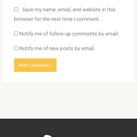
Save my name, email, and website in this
browser for the next time I comment.
Notify me of follow-up comments by email.
Notify me of new posts by email.