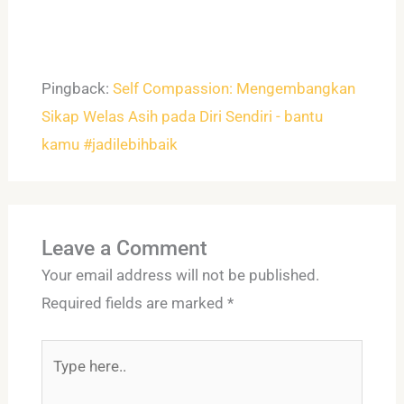
Pingback:
Self Compassion: Mengembangkan
Sikap Welas Asih pada Diri Sendiri - bantu
kamu #jadilebihbaik
Leave a Comment
Your email address will not be published.
Required fields are marked
*
Type
here..