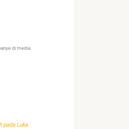
panye di media
uh pada Luka