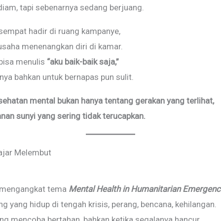
iam, tapi sebenarnya sedang berjuang.
sempat hadir di ruang kampanye,
usaha menenangkan diri di kamar.
 bisa menulis
“aku baik-baik saja,”
anya bahkan untuk bernapas pun sulit.
sehatan mental bukan hanya tentang gerakan yang terlihat,
anan sunyi yang sering tidak terucapkan.
lajar Melembut
a mengangkat tema
Mental Health in Humanitarian Emergenc
g yang hidup di tengah krisis, perang, bencana, kehilangan.
ng mencoba bertahan, bahkan ketika segalanya hancur.