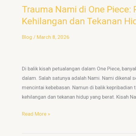
Trauma Nami di One Piece: P
Trauma
Nami
Kehilangan dan Tekanan Hi
di
One
Blog
/
March 8, 2026
Piece:
Pelajaran
Psikologi
Di balik kisah petualangan dalam One Piece, bany
dari
dalam. Salah satunya adalah Nami. Nami dikenal s
Kehilangan
mencintai kebebasan. Namun di balik kepribadian 
dan
kehilangan dan tekanan hidup yang berat. Kisah 
Tekanan
Hidup
Read More »