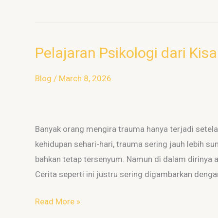
Pelajaran Psikologi dari Kis
Pelajaran
Psikologi
Blog
/
March 8, 2026
dari
Kisah
Nico
Robin
Banyak orang mengira trauma hanya terjadi setela
(One
kehidupan sehari-hari, trauma sering jauh lebih sun
Piece)
bahkan tetap tersenyum. Namun di dalam dirinya a
Cerita seperti ini justru sering digambarkan den
Read More »