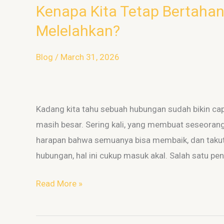
Kenapa Kita Tetap Bertaha
Kenapa
Kita
Melelahkan?
Tetap
Bertahan
Blog
/
March 31, 2026
di
Hubungan
yang
Kadang kita tahu sebuah hubungan sudah bikin capek
Sudah
masih besar. Sering kali, yang membuat seseorang
Melelahkan?
harapan bahwa semuanya bisa membaik, dan takut 
hubungan, hal ini cukup masuk akal. Salah satu pe
Read More »