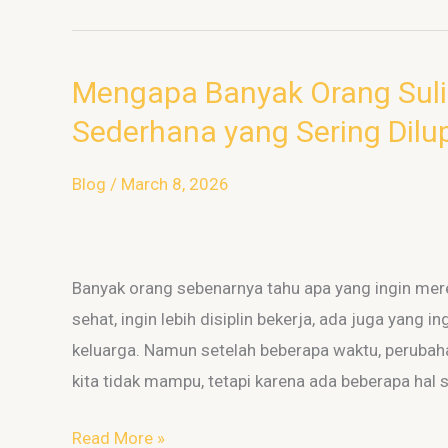
Mengapa Banyak Orang Sulit
Mengapa
Banyak
Sederhana yang Sering Dil
Orang
Sulit
Blog
/
March 8, 2026
Berubah?
Tiga
Hal
Banyak orang sebenarnya tahu apa yang ingin mere
Sederhana
sehat, ingin lebih disiplin bekerja, ada juga yan
yang
keluarga. Namun setelah beberapa waktu, perubahan
Sering
kita tidak mampu, tetapi karena ada beberapa hal
Dilupakan
Read More »