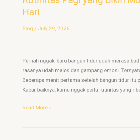
Pagi
Hari
yang
Bikin
Blog
/
July 29, 2026
Mood
Lebih
Stabil
Pernah nggak, baru bangun tidur udah merasa ba
Sepanjang
rasanya udah males dan gampang emosi. Ternyata,
Hari
Beberapa menit pertama setelah bangun tidur itu 
Kabar baiknya, kamu nggak perlu rutinitas yang rib
Read More »