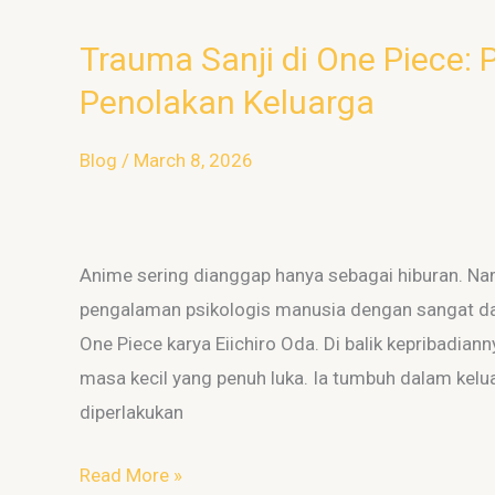
Trauma Sanji di One Piece: P
Trauma
Sanji
Penolakan Keluarga
di
One
Blog
/
March 8, 2026
Piece:
Pelajaran
Psikologi
Anime sering dianggap hanya sebagai hiburan. N
dari
pengalaman psikologis manusia dengan sangat dal
Penolakan
One Piece karya Eiichiro Oda. Di balik kepribadia
Keluarga
masa kecil yang penuh luka. Ia tumbuh dalam kel
diperlakukan
Read More »